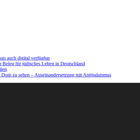
n auch digital verfügbar
er Beleg für jüdisches Leben in Deutschland
ilen
r Dom zu sehen – Auseinandersetzung mit Antijudaismus