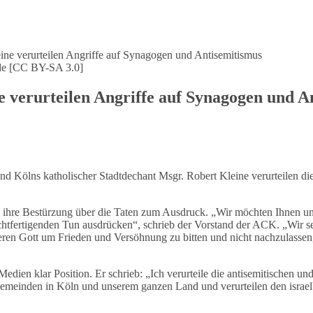
.de [CC BY-SA 3.0]
 verurteilen Angriffe auf Synagogen und A
nd Kölns katholischer Stadtdechant Msgr. Robert Kleine verurteilen 
 ihre Bestürzung über die Taten zum Ausdruck. „Wir möchten Ihnen und
htfertigenden Tun ausdrücken“, schrieb der Vorstand der ACK. „Wir se
eren Gott um Frieden und Versöhnung zu bitten und nicht nachzulassen, 
dien klar Position. Er schrieb: „Ich verurteile die antisemitischen u
en Gemeinden in Köln und unserem ganzen Land und verurteilen den isr