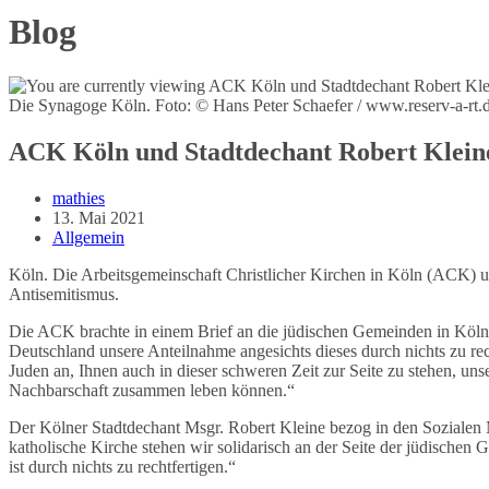
Blog
Die Synagoge Köln. Foto: © Hans Peter Schaefer / www.reserv-a-rt
ACK Köln und Stadtdechant Robert Kleine
Beitrags-
mathies
Autor:
Beitrag
13. Mai 2021
veröffentlicht:
Beitrags-
Allgemein
Kategorie:
Köln. Die Arbeitsgemeinschaft Christlicher Kirchen in Köln (ACK) u
Antisemitismus.
Die ACK brachte in einem Brief an die jüdischen Gemeinden in Köln
Deutschland unsere Anteilnahme angesichts dieses durch nichts zu rec
Juden an, Ihnen auch in dieser schweren Zeit zur Seite zu stehen, uns
Nachbarschaft zusammen leben können.“
Der Kölner Stadtdechant Msgr. Robert Kleine bezog in den Sozialen Me
katholische Kirche stehen wir solidarisch an der Seite der jüdisch
ist durch nichts zu rechtfertigen.“