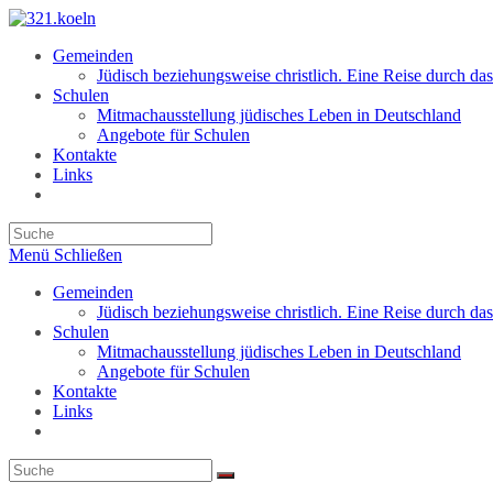
Zum
Inhalt
Gemeinden
springen
Jüdisch beziehungsweise christlich. Eine Reise durch das
Schulen
Mitmachausstellung jüdisches Leben in Deutschland
Angebote für Schulen
Kontakte
Links
Toggle
website
search
Menü
Schließen
Gemeinden
Jüdisch beziehungsweise christlich. Eine Reise durch das
Schulen
Mitmachausstellung jüdisches Leben in Deutschland
Angebote für Schulen
Kontakte
Links
Toggle
website
search