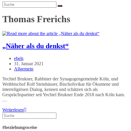
search
Thomas Frerichs
„Näher als du denkst“
Beitrags-
ebels
Autor:
Beitrag
31. Januar 2021
veröffentlicht:
Beitrags-
Allgemein
Kategorie:
Yechiel Brukner, Rabbiner der Synagogengemeinde Köln, und
Weihbischof Rolf Steinhäuser, Bischofsvikar für Ökumene und
interreligiösen Dialog, kennen und schätzen sich als
Gesprächspartner seit Yechiel Brukner Ende 2018 nach Köln kam.
…
„Näher
Weiterlesen
als
du
denkst“
#beziehungsweise