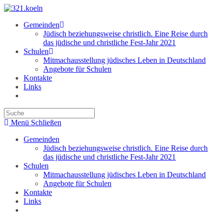
Zum
Inhalt
Gemeinden
springen
Jüdisch beziehungsweise christlich. Eine Reise durch
das jüdische und christliche Fest-Jahr 2021
Schulen
Mitmachausstellung jüdisches Leben in Deutschland
Angebote für Schulen
Kontakte
Links
Toggle
website
search
Menü
Schließen
Gemeinden
Jüdisch beziehungsweise christlich. Eine Reise durch
das jüdische und christliche Fest-Jahr 2021
Schulen
Mitmachausstellung jüdisches Leben in Deutschland
Angebote für Schulen
Kontakte
Links
Toggle
website