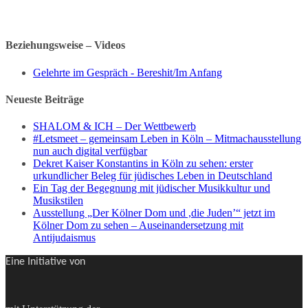
Beziehungsweise – Videos
Opens
Gelehrte im Gespräch - Bereshit/Im Anfang
in
a
Neueste Beiträge
new
tab
SHALOM & ICH – Der Wettbewerb
#Letsmeet – gemeinsam Leben in Köln – Mitmachausstellung
nun auch digital verfügbar
Dekret Kaiser Konstantins in Köln zu sehen: erster
urkundlicher Beleg für jüdisches Leben in Deutschland
Ein Tag der Begegnung mit jüdischer Musikkultur und
Musikstilen
Ausstellung „Der Kölner Dom und ,die Juden’“ jetzt im
Kölner Dom zu sehen – Auseinandersetzung mit
Antijudaismus
Eine Initiative von